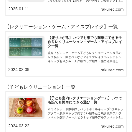
5月4月3月2月1月【2022年（令和4年）の毎日レク】12
月11月10月9月8月7月6月5月4月3月2月1月【202…
2025.01.11
rakurec.com
【レクリエーション・ゲーム・アイスブレイク】一覧
【盛り上がる】いつでも誰でも簡単にできる手
作りレクリエーション・ゲーム・アイスブレイ
ク一覧
盛り上がるレク・ゲーム子どもレクリエーション今日の
レク脳トレ・紙とペンなどアイスブレイクペットボトル
キャップおりがみ・工作紙コップ競争・協力道具無し・
すぐできるトランプボールストップウォッチ風船サイコ
2024.03.09
rakurec.com
ロおはじき体操スライム脳トレ無料素材Yo…
【子どもレクリエーション】一覧
【子ども室内レクリエーションゲーム】いつで
も誰でも簡単にできる遊び一覧
ホワイトボード数字探しペットボトルキャップ6段キャッ
プタワー競争キャップ掬すくい競争たこ焼き競争アルフ
ァベット数字ノーマルピラミッド競争アルファベット4段
3段
2024.03.22
rakurec.com