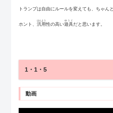
トランプは自由にルールを変えても、ちゃん
はんよう
ゆうぐ
ホント、
汎用
性の高い
遊具
だと思います。
1・1・5
動画