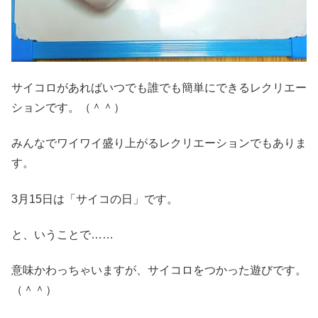
サイコロがあればいつでも誰でも簡単にできるレクリエー
ションです。（＾＾）
みんなでワイワイ盛り上がるレクリエーションでもありま
す。
3月15日は「サイコの日」です。
と、いうことで……
意味かわっちゃいますが、サイコロをつかった遊びです。
（＾＾）