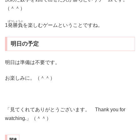
（＾＾）
ぱつしょうぶ
1
発勝負
を楽しむゲームということですね。
明日の予定
明日は準備は不要です。
お楽しみに。（＾＾）
「見てくれてありがとうございます。 Thank you for
watching.」（＾＾）
関連