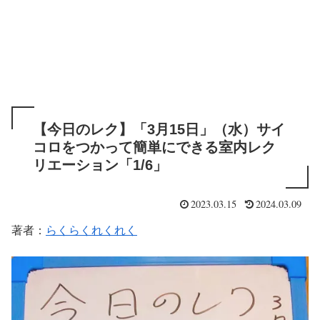
【今日のレク】「3月15日」（水）サイ
コロをつかって簡単にできる室内レク
リエーション「1/6」
2023.03.15
2024.03.09
著者：
らくらくれくれく