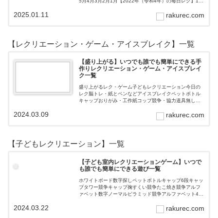
5月4月3月2月1月【2022年（令和4年）の毎日レク】12
月11月10月9月8月7月6月5月4月3月2月1月【202…
2025.01.11
rakurec.com
【レクリエーション・ゲーム・アイスブレイク】一覧
【盛り上がる】いつでも誰でも簡単にできる手
作りレクリエーション・ゲーム・アイスブレイ
ク一覧
盛り上がるレク・ゲーム子どもレクリエーション今日の
レク脳トレ・紙とペンなどアイスブレイクペットボトル
キャップおりがみ・工作紙コップ競争・協力道具無し・
すぐできるトランプボールストップウォッチ風船サイコ
2024.03.09
rakurec.com
ロおはじき体操スライム脳トレ無料素材Yo…
【子どもレクリエーション】一覧
【子ども室内レクリエーションゲーム】いつで
も誰でも簡単にできる遊び一覧
ホワイトボード数字探しペットボトルキャップ6段キャッ
プタワー競争キャップ掬すくい競争たこ焼き競争アルフ
ァベット数字ノーマルピラミッド競争アルファベット4段
3段
2024.03.22
rakurec.com