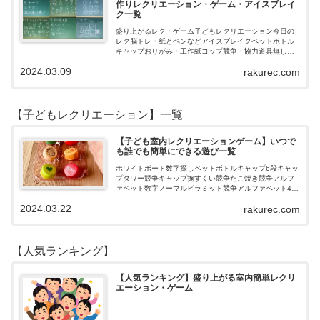
作りレクリエーション・ゲーム・アイスブレイ
ク一覧
盛り上がるレク・ゲーム子どもレクリエーション今日の
レク脳トレ・紙とペンなどアイスブレイクペットボトル
キャップおりがみ・工作紙コップ競争・協力道具無し・
すぐできるトランプボールストップウォッチ風船サイコ
2024.03.09
rakurec.com
ロおはじき体操スライム脳トレ無料素材Yo…
【子どもレクリエーション】一覧
【子ども室内レクリエーションゲーム】いつで
も誰でも簡単にできる遊び一覧
ホワイトボード数字探しペットボトルキャップ6段キャッ
プタワー競争キャップ掬すくい競争たこ焼き競争アルフ
ァベット数字ノーマルピラミッド競争アルファベット4段
3段
2024.03.22
rakurec.com
【人気ランキング】
【人気ランキング】盛り上がる室内簡単レクリ
エーション・ゲーム