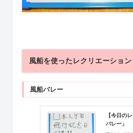
風船を使ったレクリエーション
風船バレー
【今日のレ
バレー」