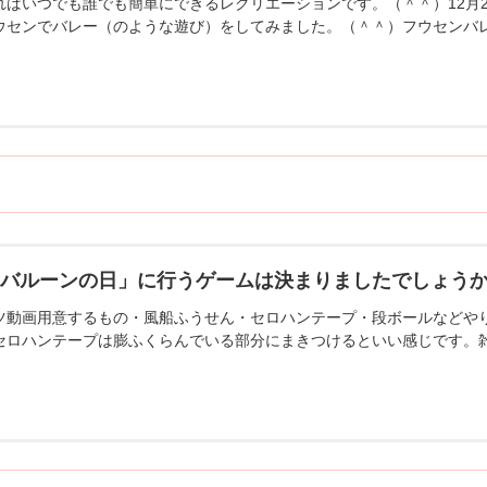
ればいつでも誰でも簡単にできるレクリエーションです。（＾＾）12月
ウセンでバレー（のような遊び）をしてみました。（＾＾）フウセンバ
「バルーンの日」に行うゲームは決まりましたでしょう
ツ動画用意するもの・風船ふうせん・セロハンテープ・段ボールなどや
セロハンテープは膨ふくらんでいる部分にまきつけるといい感じです。