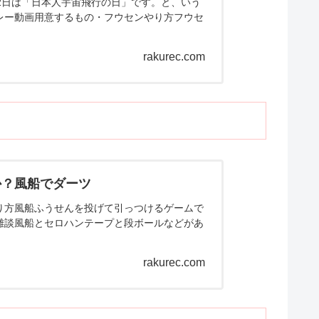
2日は「日本人宇宙飛行の日」です。と、いう
レー動画用意するもの・フウセンやり方フウセ
rakurec.com
か？風船でダーツ
り方風船ふうせんを投げて引っつけるゲームで
雑談風船とセロハンテープと段ボールなどがあ
rakurec.com