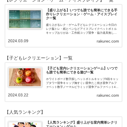
【盛り上がる】いつでも誰でも簡単にできる手
作りレクリエーション・ゲーム・アイスブレイ
ク一覧
盛り上がるレク・ゲーム子どもレクリエーション今日の
レク脳トレ・紙とペンなどアイスブレイクペットボトル
キャップおりがみ・工作紙コップ競争・協力道具無し・
すぐできるトランプボールストップウォッチ風船サイコ
2024.03.09
rakurec.com
ロおはじき体操スライム脳トレ無料素材Yo…
【子どもレクリエーション】一覧
【子ども室内レクリエーションゲーム】いつで
も誰でも簡単にできる遊び一覧
ホワイトボード数字探しペットボトルキャップ6段キャッ
プタワー競争キャップ掬すくい競争たこ焼き競争アルフ
ァベット数字ノーマルピラミッド競争アルファベット4段
3段
2024.03.22
rakurec.com
【人気ランキング】
【人気ランキング】盛り上がる室内簡単レクリ
エーション・ゲーム