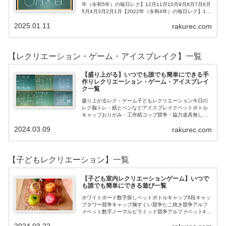
年（令和5年）の毎日レク】12月11月10月9月8月7月6月
5月4月3月2月1月【2022年（令和4年）の毎日レク】12
月11月10月9月8月7月6月5月4月3月2月1月【202…
2025.01.11
rakurec.com
【レクリエーション・ゲーム・アイスブレイク】一覧
【盛り上がる】いつでも誰でも簡単にできる手
作りレクリエーション・ゲーム・アイスブレイ
ク一覧
盛り上がるレク・ゲーム子どもレクリエーション今日の
レク脳トレ・紙とペンなどアイスブレイクペットボトル
キャップおりがみ・工作紙コップ競争・協力道具無し・
すぐできるトランプボールストップウォッチ風船サイコ
2024.03.09
rakurec.com
ロおはじき体操スライム脳トレ無料素材Yo…
【子どもレクリエーション】一覧
【子ども室内レクリエーションゲーム】いつで
も誰でも簡単にできる遊び一覧
ホワイトボード数字探しペットボトルキャップ6段キャッ
プタワー競争キャップ掬すくい競争たこ焼き競争アルフ
ァベット数字ノーマルピラミッド競争アルファベット4段
3段
2024.03.22