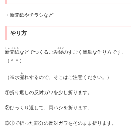
・新聞紙やチラシなど
やり方
しんぶんし
ふくろ
新聞紙
などでつくるごみ
袋
のすごく簡単な作り方です。
（＾＾）
も
（※水
漏
れするので、そこはご注意ください。）
①折り返しの反対ガワを少し折ります。
②ひっくり返して、両ハシを折ります。
③①で折った部分の反対ガワをそのまま折ります。