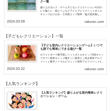
ク一覧
盛り上がるレク・ゲーム子どもレクリエーション今日の
レク脳トレ・紙とペンなどアイスブレイクペットボトル
キャップおりがみ・工作紙コップ競争・協力道具無し・
すぐできるトランプボールストップウォッチ風船サイコ
2024.03.09
rakurec.com
ロおはじき体操スライム脳トレ無料素材Yo…
【子どもレクリエーション】一覧
【子ども室内レクリエーションゲーム】いつで
も誰でも簡単にできる遊び一覧
ホワイトボード数字探しペットボトルキャップ6段キャッ
プタワー競争キャップ掬すくい競争たこ焼き競争アルフ
ァベット数字ノーマルピラミッド競争アルファベット4段
3段
2024.03.22
rakurec.com
【人気ランキング】
【人気ランキング】盛り上がる室内簡単レクリ
エーション・ゲーム