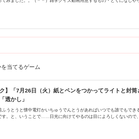
ってみました。。（＾＾）雑学クイズ動画用意するもの・とくになしや
かを当てるゲーム
ク】「7月26日（火）紙とペンをつかってライトと封
「透かし」
筒ふうとうと懐中電灯かいちゅうでんとうがあればいつでも誰でもできる
です。と、いうことで……日光に向けてやるのは目によろしくないので