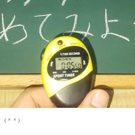
。（＾＾）