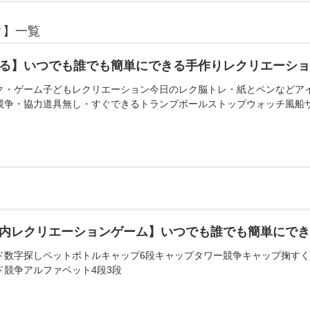
ク】一覧
る】いつでも誰でも簡単にできる手作りレクリエーシ
ク・ゲーム子どもレクリエーション今日のレク脳トレ・紙とペンなどア
競争・協力道具無し・すぐできるトランプボールストップウォッチ風船
内レクリエーションゲーム】いつでも誰でも簡単にで
ド数字探しペットボトルキャップ6段キャップタワー競争キャップ掬す
ド競争アルファベット4段3段