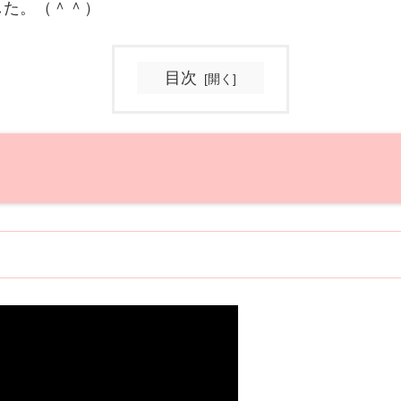
した。（＾＾）
目次