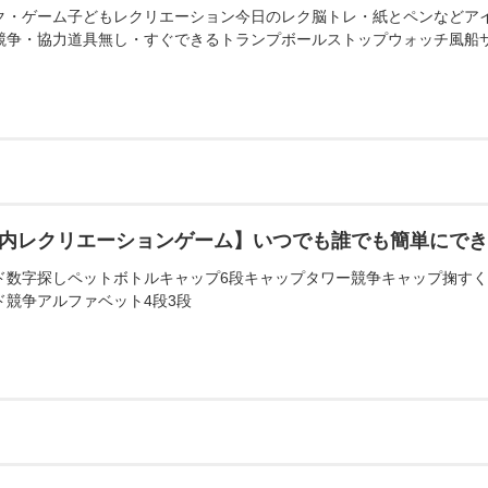
ク・ゲーム子どもレクリエーション今日のレク脳トレ・紙とペンなどア
競争・協力道具無し・すぐできるトランプボールストップウォッチ風船
内レクリエーションゲーム】いつでも誰でも簡単にで
ド数字探しペットボトルキャップ6段キャップタワー競争キャップ掬す
ド競争アルファベット4段3段