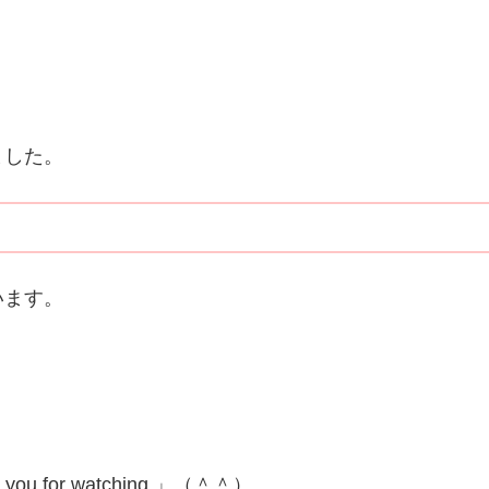
ました。
います。
for watching.」（＾＾）