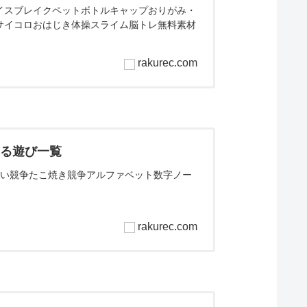
イスブレイクペットボトルキャップおりがみ・
サイコロおはじき体操スライム脳トレ無料素材
rakurec.com
きる遊び一覧
くい競争たこ焼き競争アルファベット数字ノー
rakurec.com