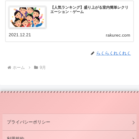
【人気ランキング】盛り上がる室内簡単レクリ
エーション・ゲーム
2021.12.21
rakurec.com
らくらくれくれく
ホーム
9月
プライバシーポリシー
利用規約