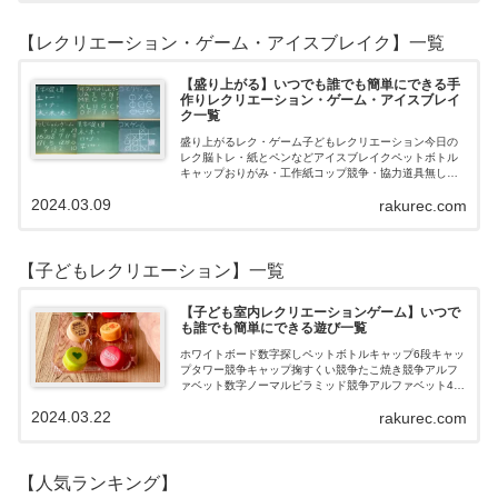
【レクリエーション・ゲーム・アイスブレイク】一覧
【盛り上がる】いつでも誰でも簡単にできる手
作りレクリエーション・ゲーム・アイスブレイ
ク一覧
盛り上がるレク・ゲーム子どもレクリエーション今日の
レク脳トレ・紙とペンなどアイスブレイクペットボトル
キャップおりがみ・工作紙コップ競争・協力道具無し・
すぐできるトランプボールストップウォッチ風船サイコ
2024.03.09
rakurec.com
ロおはじき体操スライム脳トレ無料素材Yo…
【子どもレクリエーション】一覧
【子ども室内レクリエーションゲーム】いつで
も誰でも簡単にできる遊び一覧
ホワイトボード数字探しペットボトルキャップ6段キャッ
プタワー競争キャップ掬すくい競争たこ焼き競争アルフ
ァベット数字ノーマルピラミッド競争アルファベット4段
3段
2024.03.22
rakurec.com
【人気ランキング】