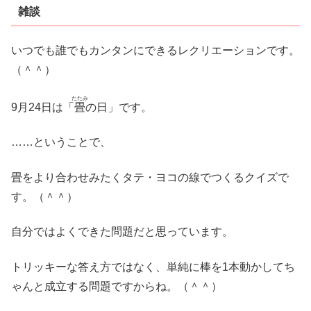
雑談
いつでも誰でもカンタンにできるレクリエーションです。
（＾＾）
たたみ
9月24日は「
畳
の日」です。
……ということで、
畳をより合わせみたくタテ・ヨコの線でつくるクイズで
す。（＾＾）
自分ではよくできた問題だと思っています。
トリッキーな答え方ではなく、単純に棒を1本動かしてち
ゃんと成立する問題ですからね。（＾＾）