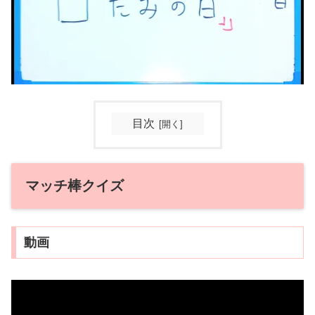
目次
マッチ棒クイズ
動画