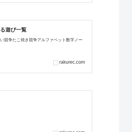
きる遊び一覧
くい競争たこ焼き競争アルファベット数字ノー
rakurec.com
ム