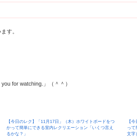
います。
for watching.」（＾＾）
【今日のレク】「11月17日」（木）ホワイトボードをつ
【今
かって簡単にできる室内レクリエーション「いくつ言え
って
るかな？」
文字