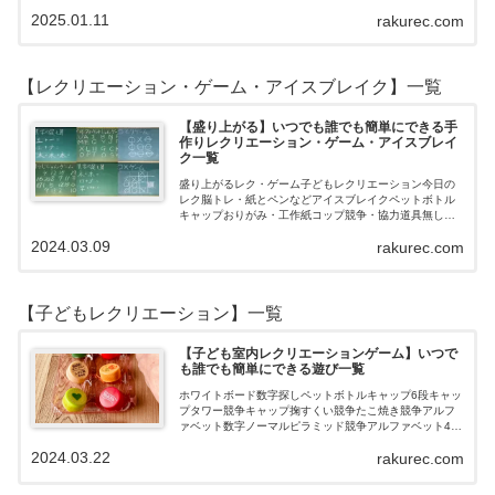
月11月10月9月8月7月6月5月4月3月2月1月【202…
2025.01.11
rakurec.com
【レクリエーション・ゲーム・アイスブレイク】一覧
【盛り上がる】いつでも誰でも簡単にできる手
作りレクリエーション・ゲーム・アイスブレイ
ク一覧
盛り上がるレク・ゲーム子どもレクリエーション今日の
レク脳トレ・紙とペンなどアイスブレイクペットボトル
キャップおりがみ・工作紙コップ競争・協力道具無し・
すぐできるトランプボールストップウォッチ風船サイコ
2024.03.09
rakurec.com
ロおはじき体操スライム脳トレ無料素材Yo…
【子どもレクリエーション】一覧
【子ども室内レクリエーションゲーム】いつで
も誰でも簡単にできる遊び一覧
ホワイトボード数字探しペットボトルキャップ6段キャッ
プタワー競争キャップ掬すくい競争たこ焼き競争アルフ
ァベット数字ノーマルピラミッド競争アルファベット4段
3段
2024.03.22
rakurec.com