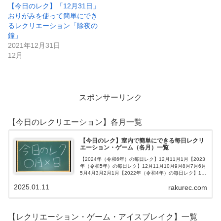
【今日のレク】「12月31日」
おりがみを使って簡単にでき
るレクリエーション「除夜の
鐘」
2021年12月31日
12月
スポンサーリンク
【今日のレクリエーション】各月一覧
【今日のレク】室内で簡単にできる毎日レクリ
エーション・ゲーム（各月）一覧
【2024年（令和6年）の毎日レク】12月11月1月【2023
年（令和5年）の毎日レク】12月11月10月9月8月7月6月
5月4月3月2月1月【2022年（令和4年）の毎日レク】12
月11月10月9月8月7月6月5月4月3月2月1月【202…
2025.01.11
rakurec.com
【レクリエーション・ゲーム・アイスブレイク】一覧