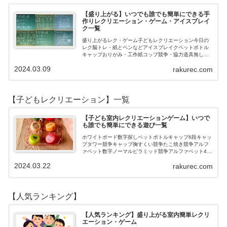
【盛り上がる】いつでも誰でも簡単にできる手
作りレクリエーション・ゲーム・アイスブレイ
ク一覧
盛り上がるレク・ゲーム子どもレクリエーション今日の
レク脳トレ・紙とペンなどアイスブレイクペットボトル
キャップおりがみ・工作紙コップ競争・協力道具無し・
すぐできるトランプボールストップウォッチ風船サイコ
2024.03.09
rakurec.com
ロおはじき体操スライム脳トレ無料素材Yo…
【子どもレクリエーション】一覧
【子ども室内レクリエーションゲーム】いつで
も誰でも簡単にできる遊び一覧
ホワイトボード数字探しペットボトルキャップ6段キャッ
プタワー競争キャップ掬すくい競争たこ焼き競争アルフ
ァベット数字ノーマルピラミッド競争アルファベット4段
3段
2024.03.22
rakurec.com
【人気ランキング】
【人気ランキング】盛り上がる室内簡単レクリ
エーション・ゲーム