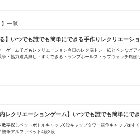
ク】一覧
る】いつでも誰でも簡単にできる手作りレクリエーシ
ク・ゲーム子どもレクリエーション今日のレク脳トレ・紙とペンなどア
競争・協力道具無し・すぐできるトランプボールストップウォッチ風船
内レクリエーションゲーム】いつでも誰でも簡単にで
ド数字探しペットボトルキャップ6段キャップタワー競争キャップ掬す
ド競争アルファベット4段3段