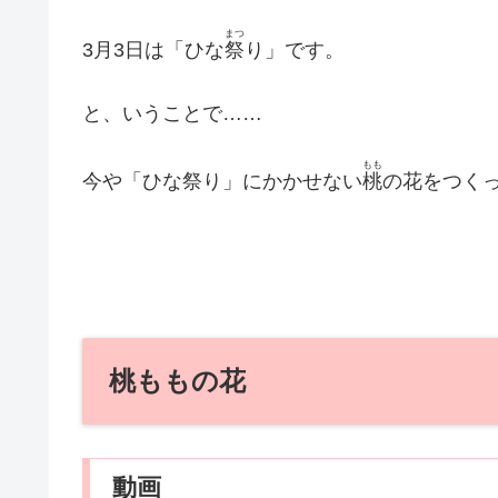
まつ
3月3日は「ひな
祭
り」です。
と、いうことで……
もも
今や「ひな祭り」にかかせない
桃
の花をつく
桃ももの花
動画