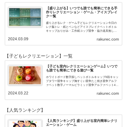
【盛り上がる】いつでも誰でも簡単にできる手
作りレクリエーション・ゲーム・アイスブレイ
ク一覧
盛り上がるレク・ゲーム子どもレクリエーション今日の
レク脳トレ・紙とペンなどアイスブレイクペットボトル
キャップおりがみ・工作紙コップ競争・協力道具無し・
すぐできるトランプボールストップウォッチ風船サイコ
2024.03.09
rakurec.com
ロおはじき体操スライム脳トレ無料素材Yo…
【子どもレクリエーション】一覧
【子ども室内レクリエーションゲーム】いつで
も誰でも簡単にできる遊び一覧
ホワイトボード数字探しペットボトルキャップ6段キャッ
プタワー競争キャップ掬すくい競争たこ焼き競争アルフ
ァベット数字ノーマルピラミッド競争アルファベット4段
3段
2024.03.22
rakurec.com
【人気ランキング】
【人気ランキング】盛り上がる室内簡単レクリ
エーション・ゲーム