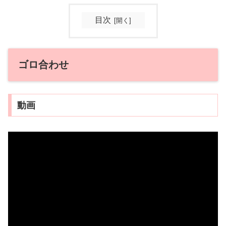
目次
ゴロ合わせ
動画