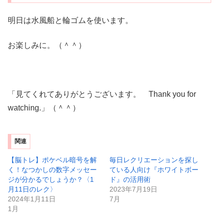
明日は水風船と輪ゴムを使います。
お楽しみに。（＾＾）
「見てくれてありがとうございます。 Thank you for
watching.」（＾＾）
関連
【脳トレ】ポケベル暗号を解
毎日レクリエーションを探し
く！なつかしの数字メッセー
ている人向け『ホワイトボー
ジが分かるでしょうか？〈1
ド』の活用術
月11日のレク〉
2023年7月19日
2024年1月11日
7月
1月