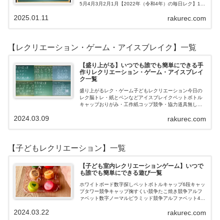
5月4月3月2月1月【2022年（令和4年）の毎日レク】12
月11月10月9月8月7月6月5月4月3月2月1月【202…
2025.01.11
rakurec.com
【レクリエーション・ゲーム・アイスブレイク】一覧
【盛り上がる】いつでも誰でも簡単にできる手
作りレクリエーション・ゲーム・アイスブレイ
ク一覧
盛り上がるレク・ゲーム子どもレクリエーション今日の
レク脳トレ・紙とペンなどアイスブレイクペットボトル
キャップおりがみ・工作紙コップ競争・協力道具無し・
すぐできるトランプボールストップウォッチ風船サイコ
2024.03.09
rakurec.com
ロおはじき体操スライム脳トレ無料素材Yo…
【子どもレクリエーション】一覧
【子ども室内レクリエーションゲーム】いつで
も誰でも簡単にできる遊び一覧
ホワイトボード数字探しペットボトルキャップ6段キャッ
プタワー競争キャップ掬すくい競争たこ焼き競争アルフ
ァベット数字ノーマルピラミッド競争アルファベット4段
3段
2024.03.22
rakurec.com