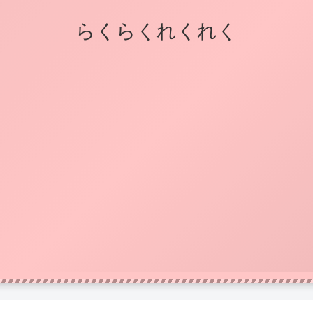
らくらくれくれく