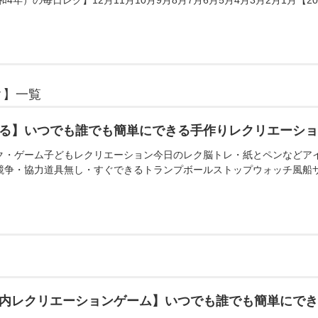
ク】一覧
る】いつでも誰でも簡単にできる手作りレクリエーシ
ク・ゲーム子どもレクリエーション今日のレク脳トレ・紙とペンなどア
競争・協力道具無し・すぐできるトランプボールストップウォッチ風船
内レクリエーションゲーム】いつでも誰でも簡単にで