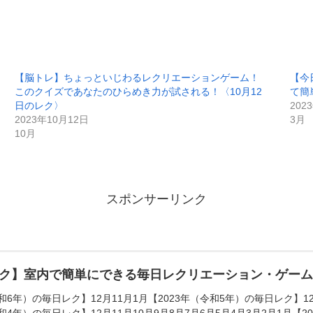
【脳トレ】ちょっといじわるレクリエーションゲーム！
【今
このクイズであなたのひらめき力が試される！〈10月12
て簡
日のレク〉
202
2023年10月12日
3月
10月
スポンサーリンク
ク】室内で簡単にできる毎日レクリエーション・ゲー
和6年）の毎日レク】12月11月1月【2023年（令和5年）の毎日レク】12月
和4年）の毎日レク】12月11月10月9月8月7月6月5月4月3月2月1月【20