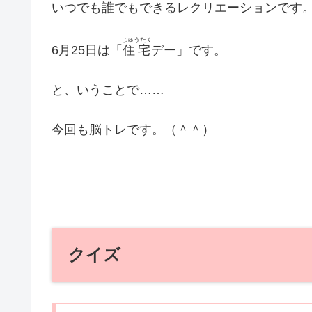
いつでも誰でもできるレクリエーションです
じゅうたく
6月25日は「
住宅
デー」です。
と、いうことで……
今回も脳トレです。（＾＾）
クイズ