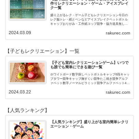
作りレクリエーション・ゲーム・アイスブレイ
ク一覧
盛り上がるレク・ゲーム子どもレクリエーション今日の
レク脳トレ・紙とペンなどアイスブレイクペットボトル
キャップおりがみ・工作紙コップ競争・協力道具無し・
すぐできるトランプボールストップウォッチ風船サイコ
2024.03.09
rakurec.com
ロおはじき体操スライム脳トレ無料素材Yo…
【子どもレクリエーション】一覧
【子ども室内レクリエーションゲーム】いつで
も誰でも簡単にできる遊び一覧
ホワイトボード数字探しペットボトルキャップ6段キャッ
プタワー競争キャップ掬すくい競争たこ焼き競争アルフ
ァベット数字ノーマルピラミッド競争アルファベット4段
3段
2024.03.22
rakurec.com
【人気ランキング】
【人気ランキング】盛り上がる室内簡単レクリ
エーション・ゲーム