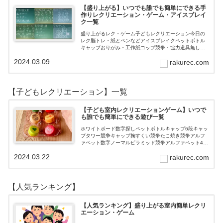
【盛り上がる】いつでも誰でも簡単にできる手
作りレクリエーション・ゲーム・アイスブレイ
ク一覧
盛り上がるレク・ゲーム子どもレクリエーション今日の
レク脳トレ・紙とペンなどアイスブレイクペットボトル
キャップおりがみ・工作紙コップ競争・協力道具無し・
すぐできるトランプボールストップウォッチ風船サイコ
2024.03.09
rakurec.com
ロおはじき体操スライム脳トレ無料素材Yo…
【子どもレクリエーション】一覧
【子ども室内レクリエーションゲーム】いつで
も誰でも簡単にできる遊び一覧
ホワイトボード数字探しペットボトルキャップ6段キャッ
プタワー競争キャップ掬すくい競争たこ焼き競争アルフ
ァベット数字ノーマルピラミッド競争アルファベット4段
3段
2024.03.22
rakurec.com
【人気ランキング】
【人気ランキング】盛り上がる室内簡単レクリ
エーション・ゲーム