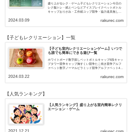
盛り上がるレク・ゲーム子どもレクリエーション今日の
レク脳トレ・紙とペンなどアイスブレイクペットボトル
キャップおりがみ・工作紙コップ競争・協力道具無し・
すぐできるトランプボールストップウォッチ風船サイコ
2024.03.09
rakurec.com
ロおはじき体操スライム脳トレ無料素材Yo…
【子どもレクリエーション】一覧
【子ども室内レクリエーションゲーム】いつで
も誰でも簡単にできる遊び一覧
ホワイトボード数字探しペットボトルキャップ6段キャッ
プタワー競争キャップ掬すくい競争たこ焼き競争アルフ
ァベット数字ノーマルピラミッド競争アルファベット4段
3段
2024.03.22
rakurec.com
【人気ランキング】
【人気ランキング】盛り上がる室内簡単レクリ
エーション・ゲーム
2021.12.21
rakurec.com