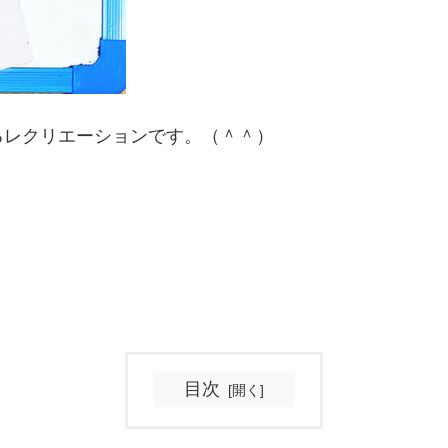
るレクリエーションです。（＾＾）
目次