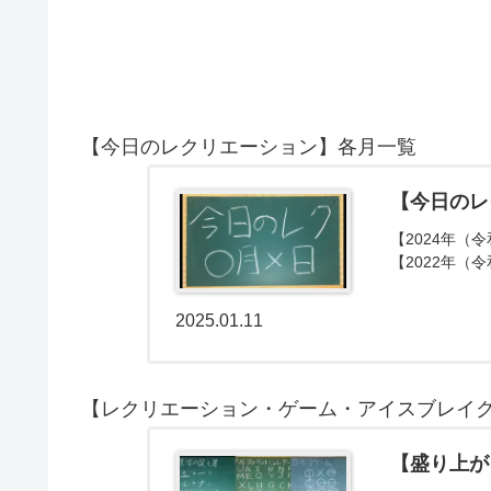
【今日のレクリエーション】各月一覧
【今日のレ
【2024年（令
【2022年（令
2025.01.11
【レクリエーション・ゲーム・アイスブレイ
【盛り上が