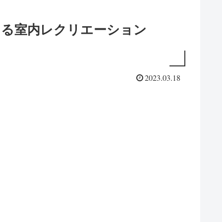
きる室内レクリエーション
2023.03.18