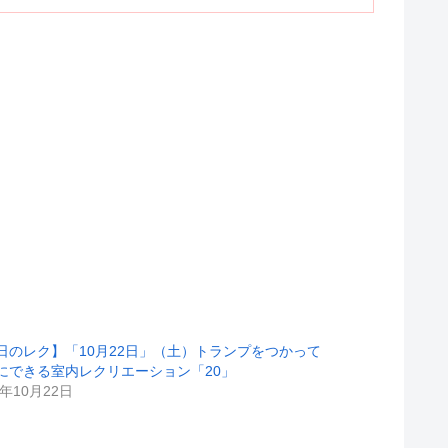
日のレク】「10月22日」（土）トランプをつかって
にできる室内レクリエーション「20」
2年10月22日