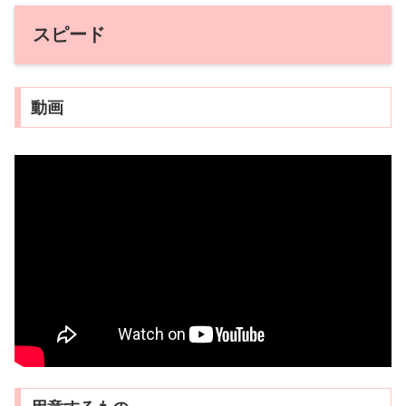
スピード
動画