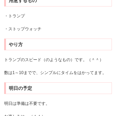
用意するもの
・トランプ
・ストップウォッチ
やり方
トランプのスピード（のようなもの）です。（＾＾）
数は1～10までで、シンプルにタイムをはかってます。
明日の予定
明日は準備は不要です。