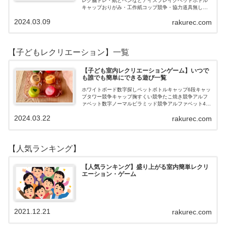
レク脳トレ・紙とペンなどアイスブレイクペットボトル
キャップおりがみ・工作紙コップ競争・協力道具無し・
すぐできるトランプボールストップウォッチ風船サイコ
2024.03.09
rakurec.com
ロおはじき体操スライム脳トレ無料素材Yo…
【子どもレクリエーション】一覧
【子ども室内レクリエーションゲーム】いつで
も誰でも簡単にできる遊び一覧
ホワイトボード数字探しペットボトルキャップ6段キャッ
プタワー競争キャップ掬すくい競争たこ焼き競争アルフ
ァベット数字ノーマルピラミッド競争アルファベット4段
3段
2024.03.22
rakurec.com
【人気ランキング】
【人気ランキング】盛り上がる室内簡単レクリ
エーション・ゲーム
2021.12.21
rakurec.com