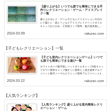
【盛り上がる】いつでも誰でも簡単にできる手
作りレクリエーション・ゲーム・アイスブレイ
ク一覧
盛り上がるレク・ゲーム子どもレクリエーション今日の
レク脳トレ・紙とペンなどアイスブレイクペットボトル
キャップおりがみ・工作紙コップ競争・協力道具無し・
すぐできるトランプボールストップウォッチ風船サイコ
2024.03.09
rakurec.com
ロおはじき体操スライム脳トレ無料素材Yo…
【子どもレクリエーション】一覧
【子ども室内レクリエーションゲーム】いつで
も誰でも簡単にできる遊び一覧
ホワイトボード数字探しペットボトルキャップ6段キャッ
プタワー競争キャップ掬すくい競争たこ焼き競争アルフ
ァベット数字ノーマルピラミッド競争アルファベット4段
3段
2024.03.22
rakurec.com
【人気ランキング】
【人気ランキング】盛り上がる室内簡単レクリ
エーション・ゲーム