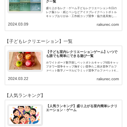
ク一覧
盛り上がるレク・ゲーム子どもレクリエーション今日の
レク脳トレ・紙とペンなどアイスブレイクペットボトル
キャップおりがみ・工作紙コップ競争・協力道具無し・
すぐできるトランプボールストップウォッチ風船サイコ
2024.03.09
rakurec.com
ロおはじき体操スライム脳トレ無料素材Yo…
【子どもレクリエーション】一覧
【子ども室内レクリエーションゲーム】いつで
も誰でも簡単にできる遊び一覧
ホワイトボード数字探しペットボトルキャップ6段キャッ
プタワー競争キャップ掬すくい競争たこ焼き競争アルフ
ァベット数字ノーマルピラミッド競争アルファベット4段
3段
2024.03.22
rakurec.com
【人気ランキング】
【人気ランキング】盛り上がる室内簡単レクリ
エーション・ゲーム