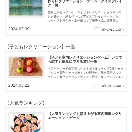
作りレクリエーション・ゲーム・アイスブレイ
ク一覧
盛り上がるレク・ゲーム子どもレクリエーション今日の
レク脳トレ・紙とペンなどアイスブレイクペットボトル
キャップおりがみ・工作紙コップ競争・協力道具無し・
すぐできるトランプボールストップウォッチ風船サイコ
2024.03.09
rakurec.com
ロおはじき体操スライム脳トレ無料素材Yo…
【子どもレクリエーション】一覧
【子ども室内レクリエーションゲーム】いつで
も誰でも簡単にできる遊び一覧
ホワイトボード数字探しペットボトルキャップ6段キャッ
プタワー競争キャップ掬すくい競争たこ焼き競争アルフ
ァベット数字ノーマルピラミッド競争アルファベット4段
3段
2024.03.22
rakurec.com
【人気ランキング】
【人気ランキング】盛り上がる室内簡単レクリ
エーション・ゲーム