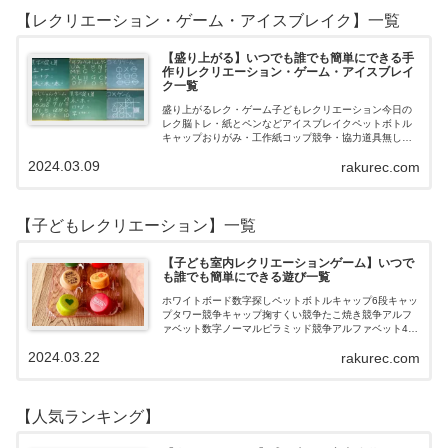
【レクリエーション・ゲーム・アイスブレイク】一覧
【盛り上がる】いつでも誰でも簡単にできる手
作りレクリエーション・ゲーム・アイスブレイ
ク一覧
盛り上がるレク・ゲーム子どもレクリエーション今日の
レク脳トレ・紙とペンなどアイスブレイクペットボトル
キャップおりがみ・工作紙コップ競争・協力道具無し・
すぐできるトランプボールストップウォッチ風船サイコ
2024.03.09
rakurec.com
ロおはじき体操スライム脳トレ無料素材Yo…
【子どもレクリエーション】一覧
【子ども室内レクリエーションゲーム】いつで
も誰でも簡単にできる遊び一覧
ホワイトボード数字探しペットボトルキャップ6段キャッ
プタワー競争キャップ掬すくい競争たこ焼き競争アルフ
ァベット数字ノーマルピラミッド競争アルファベット4段
3段
2024.03.22
rakurec.com
【人気ランキング】