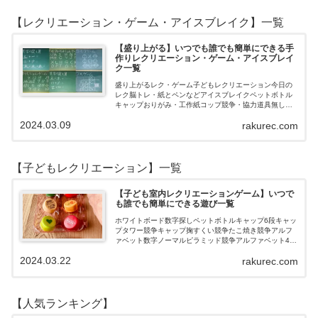
【レクリエーション・ゲーム・アイスブレイク】一覧
【盛り上がる】いつでも誰でも簡単にできる手
作りレクリエーション・ゲーム・アイスブレイ
ク一覧
盛り上がるレク・ゲーム子どもレクリエーション今日の
レク脳トレ・紙とペンなどアイスブレイクペットボトル
キャップおりがみ・工作紙コップ競争・協力道具無し・
すぐできるトランプボールストップウォッチ風船サイコ
2024.03.09
rakurec.com
ロおはじき体操スライム脳トレ無料素材Yo…
【子どもレクリエーション】一覧
【子ども室内レクリエーションゲーム】いつで
も誰でも簡単にできる遊び一覧
ホワイトボード数字探しペットボトルキャップ6段キャッ
プタワー競争キャップ掬すくい競争たこ焼き競争アルフ
ァベット数字ノーマルピラミッド競争アルファベット4段
3段
2024.03.22
rakurec.com
【人気ランキング】