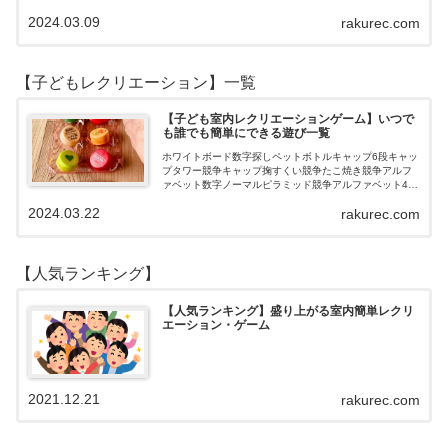
すぐできるトランプボールストップウォッチ風船サイコ
2024.03.09
rakurec.com
ロおはじき体操スライム脳トレ無料素材Yo…
【子どもレクリエーション】一覧
【子ども室内レクリエーションゲーム】いつで
も誰でも簡単にできる遊び一覧
ホワイトボード数字探しペットボトルキャップ6段キャッ
プタワー競争キャップ掬すくい競争たこ焼き競争アルフ
ァベット数字ノーマルピラミッド競争アルファベット4段
3段
2024.03.22
rakurec.com
【人気ランキング】
【人気ランキング】盛り上がる室内簡単レクリ
エーション・ゲーム
2021.12.21
rakurec.com