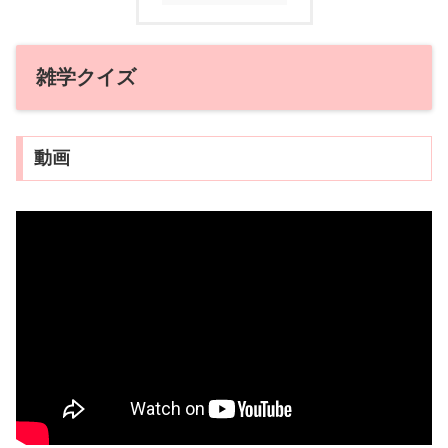
雑学クイズ
動画