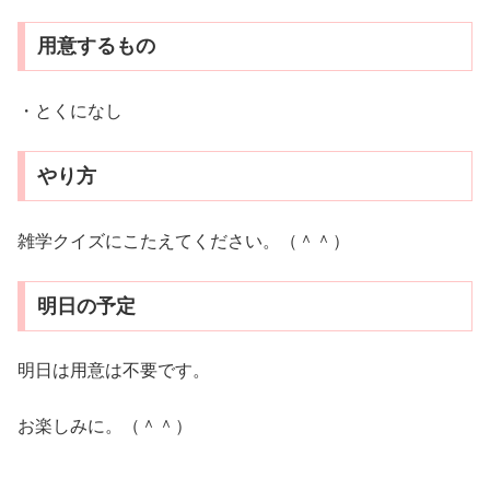
用意するもの
・とくになし
やり方
雑学クイズにこたえてください。（＾＾）
明日の予定
明日は用意は不要です。
お楽しみに。（＾＾）