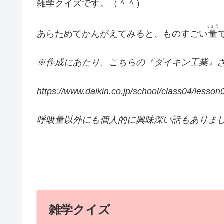
雑学クイズです。（＾＾）
りょう
あらためてかんがえてみると、ものすごい
量
※作成にあたり、こちらの『ダイキン工業』
https://www.daikin.co.jp/school/class04/lesson
呼吸量以外にも個人的に興味深い話もありま
雑学クイズ