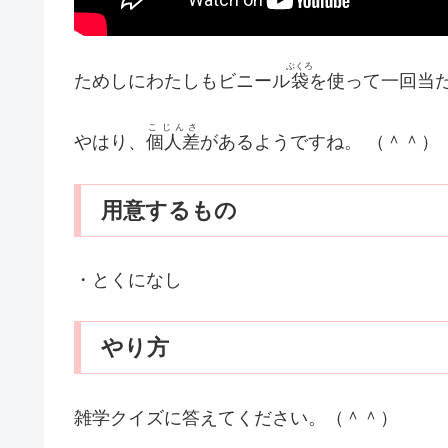
ぶくろ
ためしにわたしもビニール
袋
を使って一回当
こじんさ
やはり、
個人差
があるようですね。 （＾＾）
用意するもの
・とくになし
やり方
雑学クイズに答えてください。（＾＾）