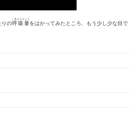
こきゅうりょう
たりの
呼吸量
をはかってみたところ、もう少し少な目で