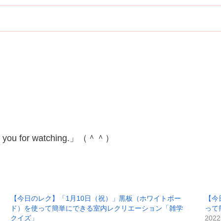
for watching.」（＾＾）
【今日のレク】「1月10日（祝）」黒板（ホワイトボー
【今
ド）を使って簡単にできる室内レクリエーション「雑学
って
クイズ」
202