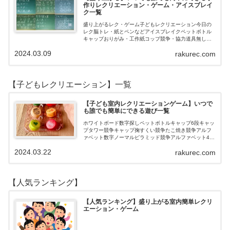
作りレクリエーション・ゲーム・アイスブレイ
ク一覧
盛り上がるレク・ゲーム子どもレクリエーション今日の
レク脳トレ・紙とペンなどアイスブレイクペットボトル
キャップおりがみ・工作紙コップ競争・協力道具無し・
すぐできるトランプボールストップウォッチ風船サイコ
2024.03.09
rakurec.com
ロおはじき体操スライム脳トレ無料素材Yo…
【子どもレクリエーション】一覧
【子ども室内レクリエーションゲーム】いつで
も誰でも簡単にできる遊び一覧
ホワイトボード数字探しペットボトルキャップ6段キャッ
プタワー競争キャップ掬すくい競争たこ焼き競争アルフ
ァベット数字ノーマルピラミッド競争アルファベット4段
3段
2024.03.22
rakurec.com
【人気ランキング】
【人気ランキング】盛り上がる室内簡単レクリ
エーション・ゲーム