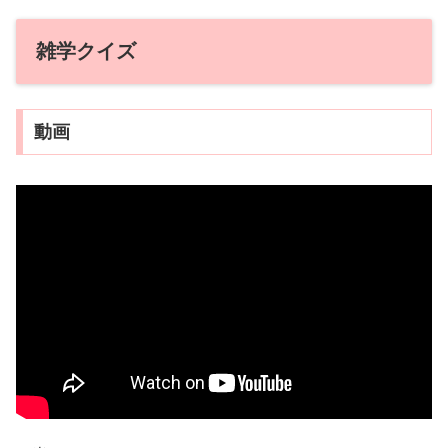
雑学クイズ
動画