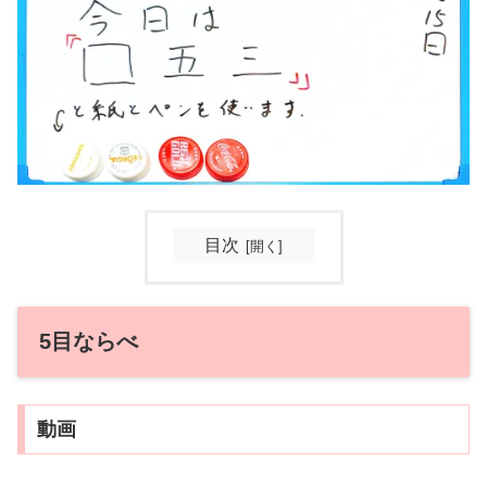
目次
5目ならべ
動画