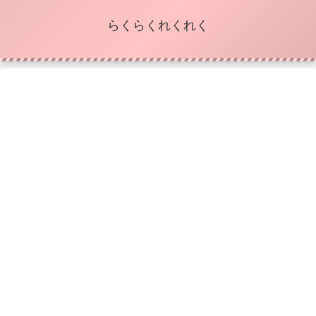
らくらくれくれく