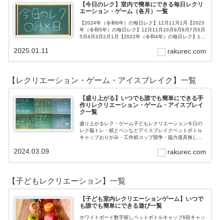
【今日のレク】室内で簡単にできる毎日レクリ
エーション・ゲーム（各月）一覧
【2024年（令和6年）の毎日レク】12月11月1月【2023
年（令和5年）の毎日レク】12月11月10月9月8月7月6月
5月4月3月2月1月【2022年（令和4年）の毎日レク】12
月11月10月9月8月7月6月5月4月3月2月1月【202…
2025.01.11
rakurec.com
【レクリエーション・ゲーム・アイスブレイク】一覧
【盛り上がる】いつでも誰でも簡単にできる手
作りレクリエーション・ゲーム・アイスブレイ
ク一覧
盛り上がるレク・ゲーム子どもレクリエーション今日の
レク脳トレ・紙とペンなどアイスブレイクペットボトル
キャップおりがみ・工作紙コップ競争・協力道具無し・
すぐできるトランプボールストップウォッチ風船サイコ
2024.03.09
rakurec.com
ロおはじき体操スライム脳トレ無料素材Yo…
【子どもレクリエーション】一覧
【子ども室内レクリエーションゲーム】いつで
も誰でも簡単にできる遊び一覧
ホワイトボード数字探しペットボトルキャップ6段キャッ