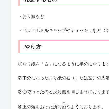
・おり紙など
・ペットボトルキャップやティッシュなど（
やり方
①おり紙を「△」になるように半分におりま
②半分におったおり紙の右（または左）の先
③②で行ったのと反対側を同じようにおりま
そ
④上の角をおった所に
沿
うようにおります。