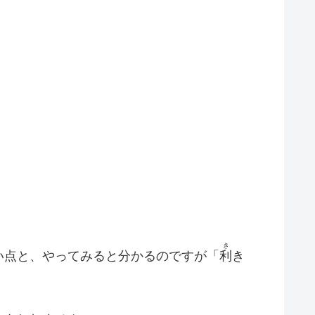
き
い点と、やってみると分かるのですが「
利
き