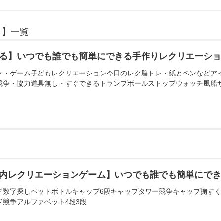
ク】一覧
る】いつでも誰でも簡単にできる手作りレクリエーシ
ク・ゲーム子どもレクリエーション今日のレク脳トレ・紙とペンなどア
競争・協力道具無し・すぐできるトランプボールストップウォッチ風船
内レクリエーションゲーム】いつでも誰でも簡単にで
ド数字探しペットボトルキャップ6段キャップタワー競争キャップ掬す
ド競争アルファベット4段3段