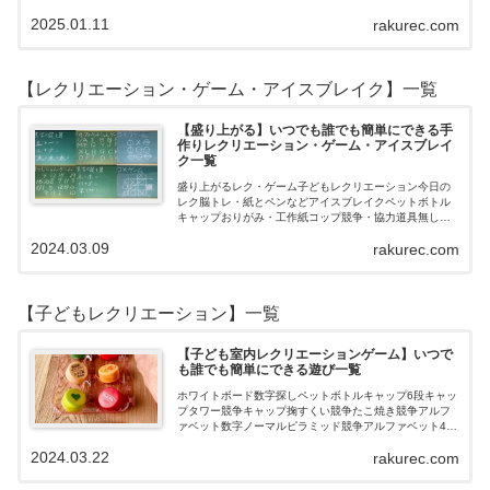
月11月10月9月8月7月6月5月4月3月2月1月【202…
2025.01.11
rakurec.com
【レクリエーション・ゲーム・アイスブレイク】一覧
【盛り上がる】いつでも誰でも簡単にできる手
作りレクリエーション・ゲーム・アイスブレイ
ク一覧
盛り上がるレク・ゲーム子どもレクリエーション今日の
レク脳トレ・紙とペンなどアイスブレイクペットボトル
キャップおりがみ・工作紙コップ競争・協力道具無し・
すぐできるトランプボールストップウォッチ風船サイコ
2024.03.09
rakurec.com
ロおはじき体操スライム脳トレ無料素材Yo…
【子どもレクリエーション】一覧
【子ども室内レクリエーションゲーム】いつで
も誰でも簡単にできる遊び一覧
ホワイトボード数字探しペットボトルキャップ6段キャッ
プタワー競争キャップ掬すくい競争たこ焼き競争アルフ
ァベット数字ノーマルピラミッド競争アルファベット4段
3段
2024.03.22
rakurec.com