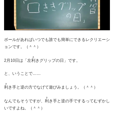
ボールがあればいつでも誰でも簡単にできるレクリエーシ
ョンです。（＾＾）
き
2月10日は「左
利
きグリップの日」です。
と、いうことで……
き
利
き手と逆の方でなげて遊びみましょう。（＾＾）
き
なんでもそうですが、
利
き手と逆の手でするってむずかし
いですよね。（＾＾）