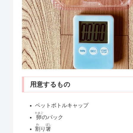
用意するもの
ペットボトルキャップ
たまご
卵
のパック
わ
ばし
割
り
箸