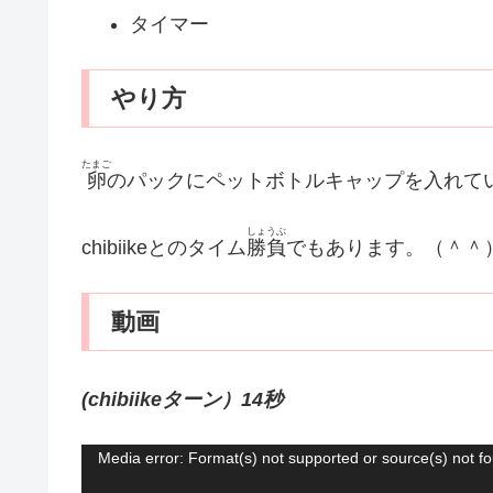
タイマー
やり方
たまご
卵
のパックにペットボトルキャップを入れて
しょうぶ
chibiikeとのタイム
勝負
でもあります。（＾＾
動画
(chibiikeターン）14秒
Media error: Format(s) not supported or source(s) not f
動