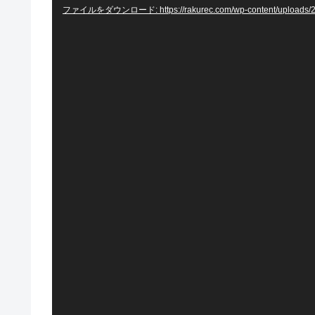
画
ファイルをダウンロード: https://rakurec.com/wp-content/uploads/2
プ
レ
ー
ヤ
ー