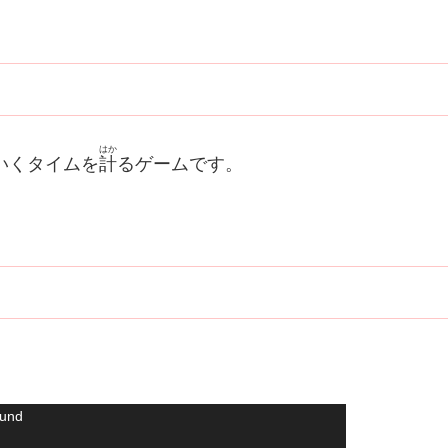
はか
いくタイムを
計
るゲームです。
）
ound