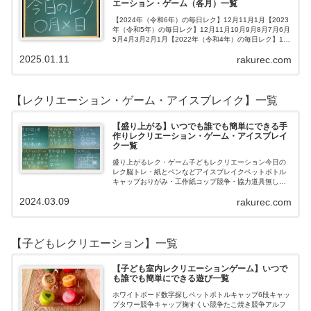
エーション・ゲーム（各月）一覧
【2024年（令和6年）の毎日レク】12月11月1月【2023
年（令和5年）の毎日レク】12月11月10月9月8月7月6月
5月4月3月2月1月【2022年（令和4年）の毎日レク】12
月11月10月9月8月7月6月5月4月3月2月1月【202…
2025.01.11
rakurec.com
【レクリエーション・ゲーム・アイスブレイク】一覧
【盛り上がる】いつでも誰でも簡単にできる手
作りレクリエーション・ゲーム・アイスブレイ
ク一覧
盛り上がるレク・ゲーム子どもレクリエーション今日の
レク脳トレ・紙とペンなどアイスブレイクペットボトル
キャップおりがみ・工作紙コップ競争・協力道具無し・
すぐできるトランプボールストップウォッチ風船サイコ
2024.03.09
rakurec.com
ロおはじき体操スライム脳トレ無料素材Yo…
【子どもレクリエーション】一覧
【子ども室内レクリエーションゲーム】いつで
も誰でも簡単にできる遊び一覧
ホワイトボード数字探しペットボトルキャップ6段キャッ
プタワー競争キャップ掬すくい競争たこ焼き競争アルフ