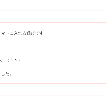
たマトに入れる遊びです。
い。（＾＾）
ました。