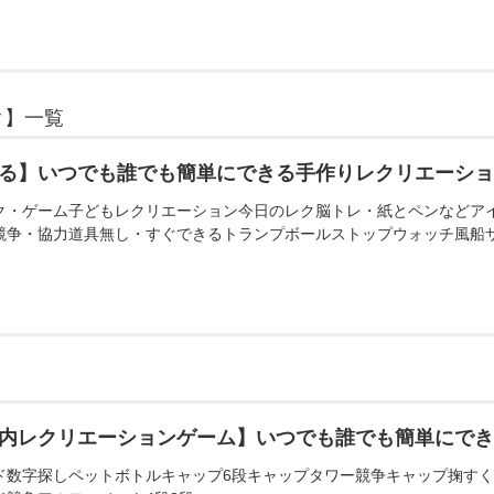
ク】一覧
る】いつでも誰でも簡単にできる手作りレクリエーシ
ク・ゲーム子どもレクリエーション今日のレク脳トレ・紙とペンなどア
競争・協力道具無し・すぐできるトランプボールストップウォッチ風船
内レクリエーションゲーム】いつでも誰でも簡単にで
ド数字探しペットボトルキャップ6段キャップタワー競争キャップ掬す