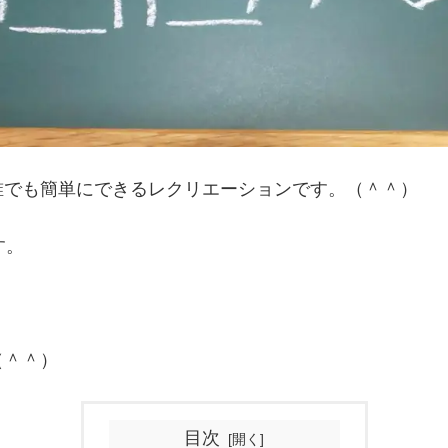
誰でも簡単にできるレクリエーションです。（＾＾）
す。
（＾＾）
目次