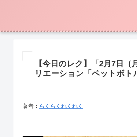
【今日のレク】「2月7日
リエーション「ペットボト
著者：
らくらくれくれく