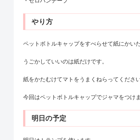
・セロハンテープ
やり方
ペットボトルキャップをすべらせて紙にかい
うごかしていいのは紙だけです。
紙をかたむけてマトをうまくねらってくださ
今回はペットボトルキャップでジャマをつけ
明日の予定