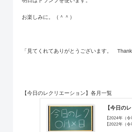
明日はトランプを使います。
お楽しみに。（＾＾）
「見てくれてありがとうございます。 Thank you 
【今日のレクリエーション】各月一覧
【今日のレ
【2024年（令
【2022年（令