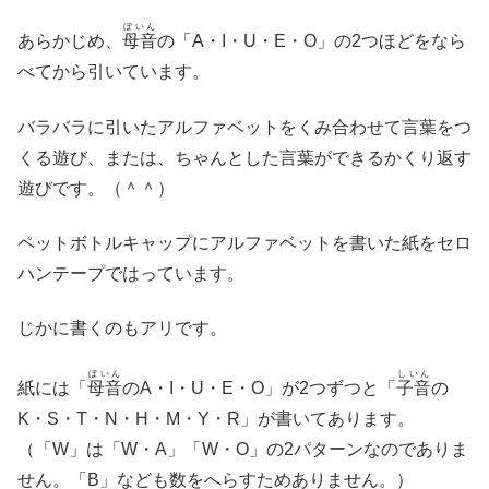
ぼいん
あらかじめ、
母音
の「A・I・U・E・O」の2つほどをなら
べてから引いています。
バラバラに引いたアルファベットをくみ合わせて言葉をつ
くる遊び、または、ちゃんとした言葉ができるかくり返す
遊びです。（＾＾）
ペットボトルキャップにアルファベットを書いた紙をセロ
ハンテープではっています。
じかに書くのもアリです。
ぼいん
しいん
紙には「
母音
のA・I・U・E・O」が2つずつと「
子音
の
K・S・T・N・H・M・Y・R」が書いてあります。
（「W」は「W・A」「W・O」の2パターンなのでありま
せん。「B」なども数をへらすためありません。）