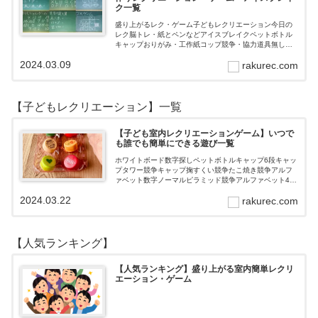
ク一覧
盛り上がるレク・ゲーム子どもレクリエーション今日の
レク脳トレ・紙とペンなどアイスブレイクペットボトル
キャップおりがみ・工作紙コップ競争・協力道具無し・
すぐできるトランプボールストップウォッチ風船サイコ
2024.03.09
rakurec.com
ロおはじき体操スライム脳トレ無料素材Yo…
【子どもレクリエーション】一覧
【子ども室内レクリエーションゲーム】いつで
も誰でも簡単にできる遊び一覧
ホワイトボード数字探しペットボトルキャップ6段キャッ
プタワー競争キャップ掬すくい競争たこ焼き競争アルフ
ァベット数字ノーマルピラミッド競争アルファベット4段
3段
2024.03.22
rakurec.com
【人気ランキング】
【人気ランキング】盛り上がる室内簡単レクリ
エーション・ゲーム