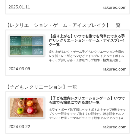
月11月10月9月8月7月6月5月4月3月2月1月【202…
2025.01.11
rakurec.com
【レクリエーション・ゲーム・アイスブレイク】一覧
【盛り上がる】いつでも誰でも簡単にできる手
作りレクリエーション・ゲーム・アイスブレイ
ク一覧
盛り上がるレク・ゲーム子どもレクリエーション今日の
レク脳トレ・紙とペンなどアイスブレイクペットボトル
キャップおりがみ・工作紙コップ競争・協力道具無し・
すぐできるトランプボールストップウォッチ風船サイコ
2024.03.09
rakurec.com
ロおはじき体操スライム脳トレ無料素材Yo…
【子どもレクリエーション】一覧
【子ども室内レクリエーションゲーム】いつで
も誰でも簡単にできる遊び一覧
ホワイトボード数字探しペットボトルキャップ6段キャッ
プタワー競争キャップ掬すくい競争たこ焼き競争アルフ
ァベット数字ノーマルピラミッド競争アルファベット4段
3段
2024.03.22
rakurec.com