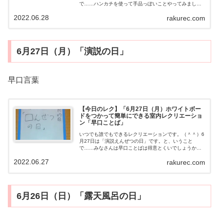
で……ハンカチを使って手品っぽいことやってみまし
た。（＾＾）楽しんでもらえたら、うれしいです。手
2022.06.28
rakurec.com
品？動画用意するもの・ミニタオルやハンカ...
6月27日（月）「演説の日」
早口言葉
【今日のレク】「6月27日（月）ホワイトボー
ドをつかって簡単にできる室内レクリエーショ
ン「早口ことば」
いつでも誰でもできるレクリエーションです。（＾＾）6
月27日は「演説えんぜつの日」です。と、いうこと
で……みなさんは早口ことばは得意とくいでしょうか？
わたしはめっちゃニガテです（＾＾）早口ことば動画用
2022.06.27
rakurec.com
意するもの・とくになしやり方有名な早口こ...
6月26日（日）「露天風呂の日」