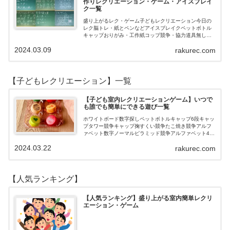
作りレクリエーション・ゲーム・アイスブレイ
ク一覧
盛り上がるレク・ゲーム子どもレクリエーション今日の
レク脳トレ・紙とペンなどアイスブレイクペットボトル
キャップおりがみ・工作紙コップ競争・協力道具無し・
すぐできるトランプボールストップウォッチ風船サイコ
2024.03.09
rakurec.com
ロおはじき体操スライム脳トレ無料素材Yo…
【子どもレクリエーション】一覧
【子ども室内レクリエーションゲーム】いつで
も誰でも簡単にできる遊び一覧
ホワイトボード数字探しペットボトルキャップ6段キャッ
プタワー競争キャップ掬すくい競争たこ焼き競争アルフ
ァベット数字ノーマルピラミッド競争アルファベット4段
3段
2024.03.22
rakurec.com
【人気ランキング】
【人気ランキング】盛り上がる室内簡単レクリ
エーション・ゲーム