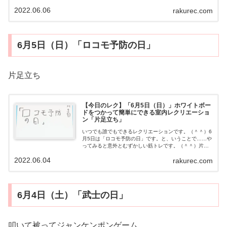
くになしやり方有名ななぞなぞだと思います。答えてく
2022.06.06
rakurec.com
ださい。（＾＾）明日の予定明日も準備...
6月5日（日）「ロコモ予防の日」
片足立ち
【今日のレク】「6月5日（日）」ホワイトボー
ドをつかって簡単にできる室内レクリエーショ
ン「片足立ち」
いつでも誰でもできるレクリエーションです。（＾＾）6
月5日は「ロコモ予防の日」です。と、いうことで……や
ってみると意外とむずかしい筋トレです。（＾＾）片足
立ち動画用意するもの・とくになしやり方久しぶりに1分
2022.06.04
rakurec.com
片足立ちできるでしょうか？よければ...
6月4日（土）「武士の日」
叩いて被ってジャンケンポンゲーム