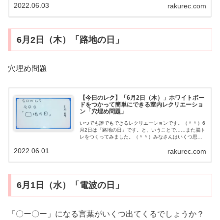
2022.06.03
rakurec.com
やり方雑学クイズにこたえてください。（＾＾...
6月2日（木）「路地の日」
穴埋め問題
【今日のレク】「6月2日（木）」ホワイトボー
ドをつかって簡単にできる室内レクリエーショ
ン「穴埋め問題」
いつでも誰でもできるレクリエーションです。（＾＾）6
月2日は「路地の日」です。と、いうことで……また脳ト
レをつくってみました。（＾＾）みなさんはいくつ思い
つきましたか（？？）穴埋うめ問題動画動画以外の答え
2022.06.01
rakurec.com
では「立地」や「地面」などがあります...
6月1日（水）「電波の日」
「〇ー〇ー」になる言葉がいくつ出てくるでしょうか？