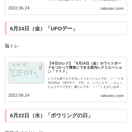
もの・とくになしやり方脳トレです。成立させてくださ
2022.06.24
rakurec.com
い。（＾＾）明日の予定明日も準備は不要...
6月24日（金）「UFOデー」
脳トレ
【今日のレク】「6月24日（金）ホワイトボー
ドをつかって簡単にできる室内レクリエーショ
ン「？？？」
いつでも誰でもできるレクリエーションです。（＾＾）6
月24日は「UFOデー」です。と、いうことで……ちょっ
とムリヤリですが、脳トレです。（＾＾）むかしはUFO
や飛行機をヒモでつって撮影さつえいしていたとか今の
2022.06.24
rakurec.com
若い人知ってるんでしょうか？？？...
6月22日（水）「ボウリングの日」